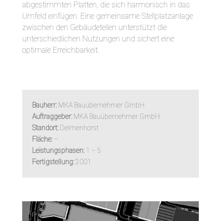
abgestimmten Platten, die sich harmonisch in das
Umfeld einfügen. Eine gemeinsame Stellplatzanlage
zwischen den Gebäudeteilen unterstützt die
unterschiedlichen Nutzungen und sichert eine
optimale Erreichbarkeit.
Bauherr:
MKA Bauübernehmer GmbH
Auftraggeber:
MKA Bauübernehmer GmbH
Standort:
Delmenhorst
Fläche:
–
Leistungsphasen:
1 – 5
Fertigstellung:
2001