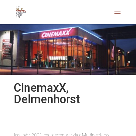
CinemaxX,
Delmenhorst
Im Jahr 2001 realisierten wir das Multiplexkino