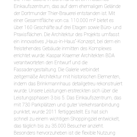
Einkaufszentrum, das auf dem ehemaligen Gelände
der Dortmunder Thier-Brauerei entstanden ist. Mit
einer Gesamtfläche von ca. 110.000 m² bietet es
über 160 Geschäfte auf drei Etagen sowie Büro- und
Praxisflächen. Die Architektur des Projekts umfasst
ein innovatives „Haus-in-Haus“-Konzept, bei dem ein
freistehendes Gebäude inmitten des Komplexes
errichtet wurde. Kaspar Kraemer Architekten BDA
verantworteten den Entwurf und die
Fassadengestaltung. Die Galerie verbindet
zeitgemäße Architektur mit historischen Elementen,
indem das Brinkmannhaus detailgetreu rekonstruiert
wurde. Unsere Leistungen erstreckten sich über die
Leistungsphasen 3 bis 5. Das Einkaufszentrum, das
mit 730 Parkplätzen und guter Verkehrsanbindung
punktet, wurde 2011 fertiggestellt. Es hat sich
schnell zu einem wichtigen Shoppingziel entwickelt,
das täglich bis zu 35.000 Besucher anzieht.
Besonders hervorzuheben ist die flexible Nutzung