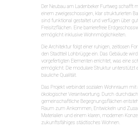
Der Neubau am Ladenbeker Furtweg schafft 
einem zweigeschossigen, klar strukturierten
sind funktional gestaltet und verfügen über gu
Freisitzflächen. Eine barrierefreie Erdgesch
ermöglicht inklusive Wohnmöglichkeiten.
Die Architektur folgt einer ruhigen, zeitlosen
den Stadtteil Lohbrügge ein. Das Gebäude wird
vorgefertigten Elementen errichtet, was eine 
ermöglicht. Die modulare Struktur unterstützt e
bauliche Qualität.
Das Projekt verbindet sozialen Wohnraum mi
ökologischer Verantwortung. Durch durchdachte
gemeinschaftliche Begegnungsflächen entste
Raum zum Ankommen, Entwickeln und Zusamm
Materialien und einem klaren, modernen Konze
zukunftsfähiges städtisches Wohnen.