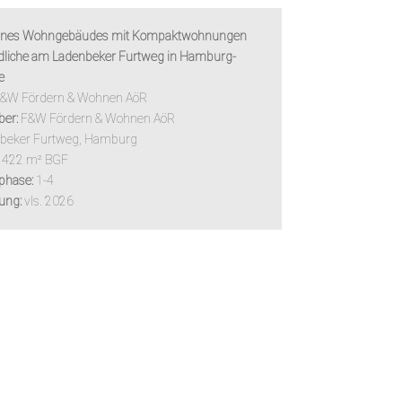
ines Wohngebäudes mit Kompaktwohnungen
dliche am Ladenbeker Furtweg in Hamburg-
e
&W Fördern & Wohnen AöR
ber:
F&W Fördern & Wohnen AöR
beker Furtweg, Hamburg
. 422 m² BGF
phase:
1-4
lung:
vls. 2026