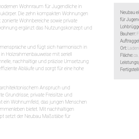
modernen Wohnraum für Jugendliche in
Neubau e
 Baukörper. Die zehn kompakten Wohnungen
für Jugen
t zonierte Wohnbereiche sowie private
Lohbrügg
osswohnung ergänzt das Nutzungskonzept und
Bauherr:
F
Auftragge
 Formensprache und fügt sich harmonisch in
Ort:
Laden
 in Holzrahmenbauweise mit seriell
Fläche:
ca
schnelle, nachhaltige und präzise Umsetzung
Leistungs
ffiziente Abläufe und sorgt für eine hohe
Fertigstel
t architektonischem Anspruch und
 Grundrisse, private Freisitze und
ht ein Wohnumfeld, das jungen Menschen
enleben bietet. Mit nachhaltigen
pt setzt der Neubau Maßstäbe für